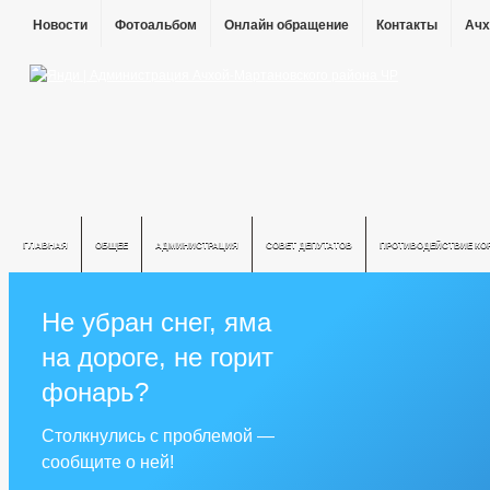
Новости
Фотоальбом
Онлайн обращение
Контакты
Ачх
ГЛАВНАЯ
ОБЩЕЕ
АДМИНИСТРАЦИЯ
СОВЕТ ДЕПУТАТОВ
ПРОТИВОДЕЙСТВИЕ КО
Не убран снег, яма
на дороге, не горит
фонарь?
Столкнулись с проблемой —
сообщите о ней!