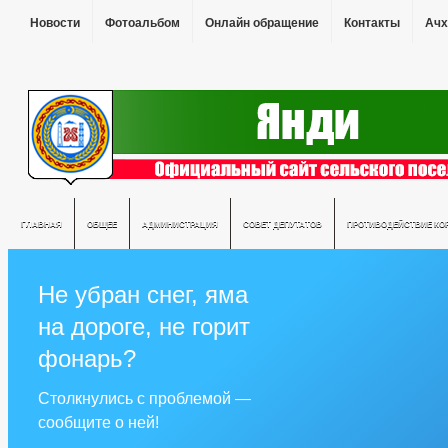
Новости
Фотоальбом
Онлайн обращение
Контакты
Ачх
ГЛАВНАЯ
ОБЩЕЕ
АДМИНИСТРАЦИЯ
СОВЕТ ДЕПУТАТОВ
ПРОТИВОДЕЙСТВИЕ КО
Не убран снег, яма
на дороге, не горит
фонарь?
Столкнулись с проблемой —
сообщите о ней!