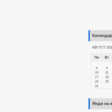
Календар
АВГУСТ 20
Пн
Вт
3
4
10
11
17
18
24
25
31
« Июл
Янди на 