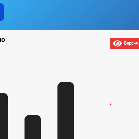
ию
Версия 