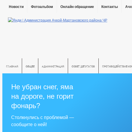
Новости
Фотоальбом
Онлайн обращение
Контакты
Ачх
ГЛАВНАЯ
ОБЩЕЕ
АДМИНИСТРАЦИЯ
СОВЕТ ДЕПУТАТОВ
ПРОТИВОДЕЙСТВИЕ КО
Не убран снег, яма
на дороге, не горит
фонарь?
Столкнулись с проблемой —
сообщите о ней!