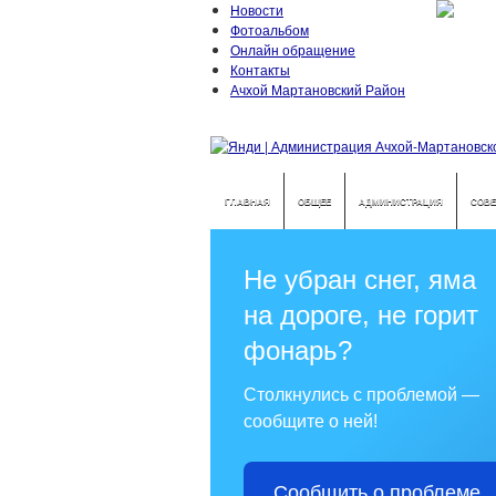
Новости
Фотоальбом
Онлайн обращение
Контакты
Ачхой Мартановский Район
ГЛАВНАЯ
ОБЩЕЕ
АДМИНИСТРАЦИЯ
СОВЕ
Не убран снег, яма
на дороге, не горит
фонарь?
Столкнулись с проблемой —
сообщите о ней!
Сообщить о проблеме