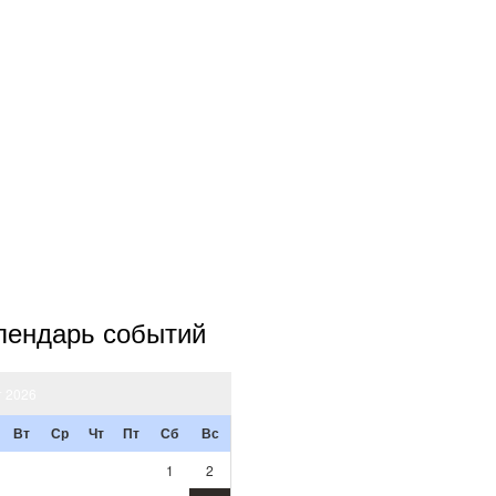
лендарь событий
т 2026
Вт
Ср
Чт
Пт
Сб
Вс
1
2