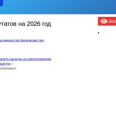
Верс
татов на 2026 год
на имущество физических лиц
низить расходы на электроэнергию
ный пух
»
запрещено.