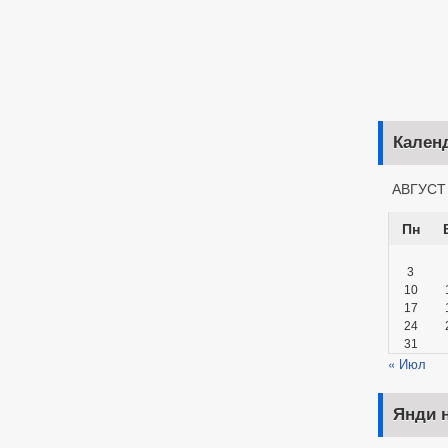
Кален
АВГУСТ
Пн
3
10
17
24
31
« Июл
Янди н