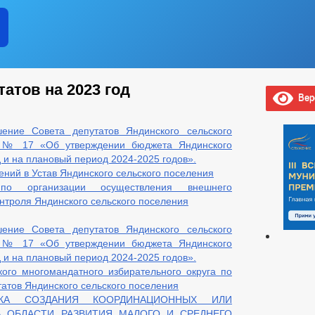
атов на 2023 год
Верс
ние Совета депутатов Яндинского сельского
а № 17 «Об утверждении бюджета Яндинского
д и на плановый период 2024-2025 годов».
ний в Устав Яндинского сельского поселения
о организации осуществления внешнего
нтроля Яндинского сельского поселения
ние Совета депутатов Яндинского сельского
а № 17 «Об утверждении бюджета Яндинского
д и на плановый период 2024-2025 годов».
ого многомандатного избирательного округа по
атов Яндинского сельского поселения
КА СОЗДАНИЯ КООРДИНАЦИОННЫХ ИЛИ
 ОБЛАСТИ РАЗВИТИЯ МАЛОГО И СРЕДНЕГО