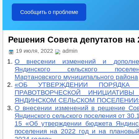
Сообщить о проблеме
Решения Совета депутатов на 
19 июля, 2022
admin
О внесении изменений и дополн
Яндинского сельского поселе
Мартановского муниципального района
«ОБ УТВЕРЖДЕНИИ ПОРЯДКА 
ПРАВОТВОРЧЕСКОЙ ИНИЦИАТИВЫ
ЯНДИНСКОМ СЕЛЬСКОМ ПОСЕЛЕНИИ
О внесении изменений в решение Сов
Яндинского сельского поселения от 30.
15 «Об утверждении бюджета Яндинск
поселения на 2022 год и на плановый
2024 годов».