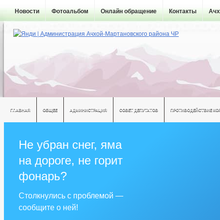
Новости
Фотоальбом
Онлайн обращение
Контакты
Ачх
ГЛАВНАЯ
ОБЩЕЕ
АДМИНИСТРАЦИЯ
СОВЕТ ДЕПУТАТОВ
ПРОТИВОДЕЙСТВИЕ КО
Не убран снег, яма
на дороге, не горит
фонарь?
Столкнулись с проблемой —
сообщите о ней!