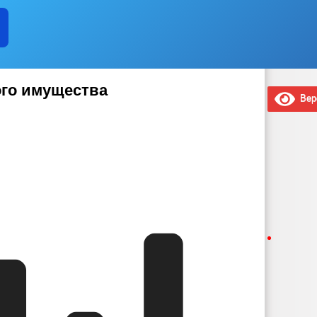
ого имущества
Верс
ества Администрация Яндинского сельского