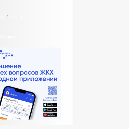
еть
/
Скачать