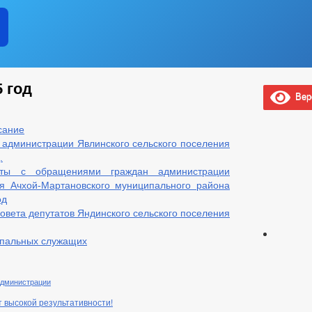
 год
Верс
сание
администрации Явлинского сельского поселения
.
ты с обращениями граждан администрации
ия Ачхой-Мартановского муниципального района
од
овета депутатов Яндинского сельского поселения
ипальных служащих
администрации
 высокой результативности!