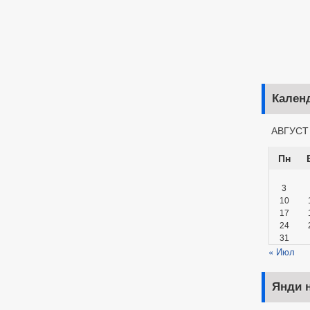
Кален
АВГУСТ
Пн
3
10
17
24
31
« Июл
Янди н