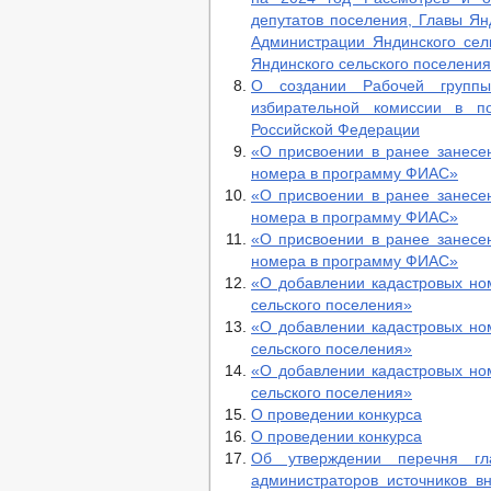
депутатов поселения, Главы Ян
Администрации Яндинского сель
Яндинского сельского поселения
О создании Рабочей группы
избирательной комиссии в п
Российской Федерации
«О присвоении в ранее занесе
номера в программу ФИАС»
«О присвоении в ранее занесе
номера в программу ФИАС»
«О присвоении в ранее занесе
номера в программу ФИАС»
«О добавлении кадастровых но
сельского поселения»
«О добавлении кадастровых но
сельского поселения»
«О добавлении кадастровых но
сельского поселения»
О проведении конкурса
О проведении конкурса
Об утверждении перечня гл
администраторов источников 