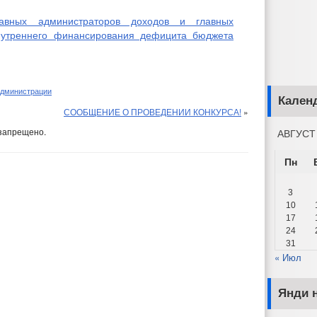
авных администраторов доходов и главных
внутреннего финансирования дефицита бюджета
администрации
Кален
СООБЩЕНИЕ О ПРОВЕДЕНИИ КОНКУРСА!
»
запрещено.
АВГУСТ
Пн
3
10
17
24
31
« Июл
Янди н