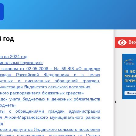
 год
Верс
в на 2024 год
ципальных служащих»
 законом от 02.05.2006 г № 59-ФЗ «О порядке
раждан Российской Федерации» и в целях
 устных и письменных обращений граждан,
инистрации Яндинского сельского поселения
вного распорядителя бюджетных средств»
док учета бюджетных и денежных обязательств
бюджета»
ты с обращениями граждан администрации
ия Ачхой-Мартановского муниципального района
од
овета депутатов Яндинского сельского поселения
бсудив предложения, поступившие от Совета