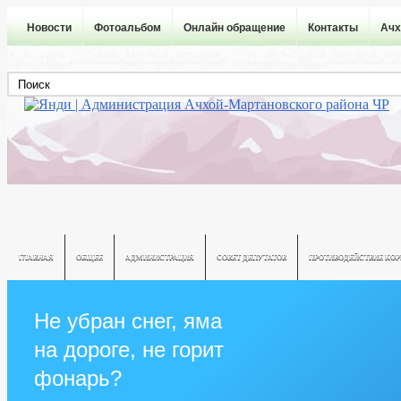
Новости
Фотоальбом
Онлайн обращение
Контакты
Ачх
ГЛАВНАЯ
ОБЩЕЕ
АДМИНИСТРАЦИЯ
СОВЕТ ДЕПУТАТОВ
ПРОТИВОДЕЙСТВИЕ КО
Не убран снег, яма
на дороге, не горит
фонарь?